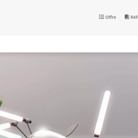
Offre
Réf