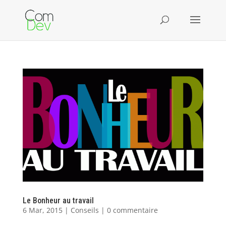
Le Bonheur au travail
6 Mar, 2015
|
Conseils
|
0 commentaire