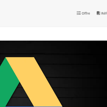
Offre
Réf