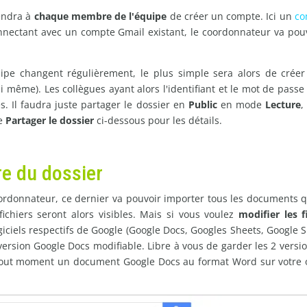
iendra à
chaque membre de l'équipe
de créer un compte. Ici un
co
nectant avec un compte Gmail existant, le coordonnateur va pouv
uipe changent régulièrement, le plus simple sera alors de crée
ui même). Les collègues ayant alors l'identifiant et le mot de pas
s. Il faudra juste partager le dossier en
Public
en mode
Lecture
,
ue
Partager le dossier
ci-dessous pour les détails.
re du dossier
oordonnateur, ce dernier va pouvoir importer tous les documents q
chiers seront alors visibles. Mais si vous voulez
modifier les f
iciels respectifs de Google (Google Docs, Googles Sheets, Google Sli
version Google Docs modifiable. Libre à vous de garder les 2 versi
tout moment un document Google Docs au format Word sur votre o