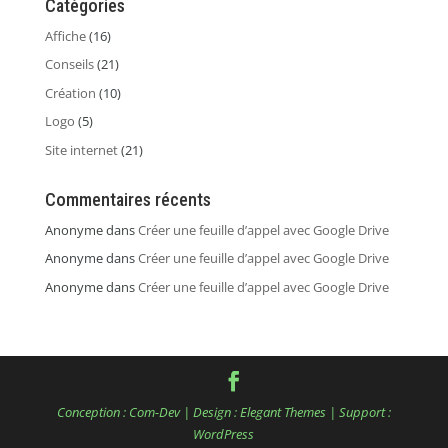
Catégories
Affiche
(16)
Conseils
(21)
Création
(10)
Logo
(5)
Site internet
(21)
Commentaires récents
Anonyme
dans
Créer une feuille d’appel avec Google Drive
Anonyme
dans
Créer une feuille d’appel avec Google Drive
Anonyme
dans
Créer une feuille d’appel avec Google Drive
Conception :
Com-Dev
| Design :
Elegant Themes
| Support :
WordPress